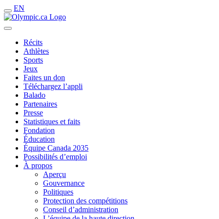
EN
Récits
Athlètes
Sports
Jeux
Faites un don
Téléchargez l’appli
Balado
Partenaires
Presse
Statistiques et faits
Fondation
Éducation
Équipe Canada 2035
Possibilités d’emploi
À propos
Aperçu
Gouvernance
Politiques
Protection des compétitions
Conseil d’administration
L’équipe de la haute direction