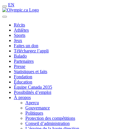
EN
Récits
Athlètes
Sports
Jeux
Faites un don
Téléchargez l’appli
Balado
Partenaires
Presse
Statistiques et faits
Fondation
Éducation
Équipe Canada 2035
Possibilités d’emploi
À propos
Aperçu
Gouvernance
Politiques
Protection des compétitions
Conseil d’administration
L’équipe de la haute direction