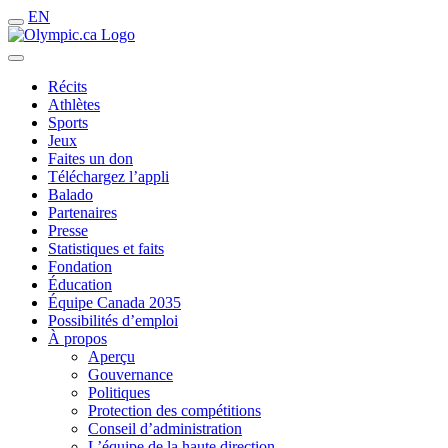
EN
Récits
Athlètes
Sports
Jeux
Faites un don
Téléchargez l’appli
Balado
Partenaires
Presse
Statistiques et faits
Fondation
Éducation
Équipe Canada 2035
Possibilités d’emploi
À propos
Aperçu
Gouvernance
Politiques
Protection des compétitions
Conseil d’administration
L’équipe de la haute direction