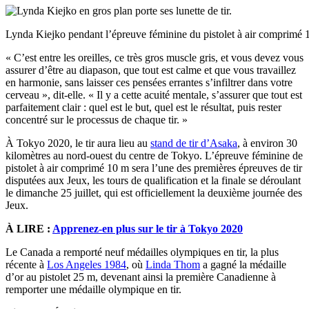
Lynda Kiejko pendant l’épreuve féminine du pistolet à air comprimé 1
« C’est entre les oreilles, ce très gros muscle gris, et vous devez vous
assurer d’être au diapason, que tout est calme et que vous travaillez
en harmonie, sans laisser ces pensées errantes s’infiltrer dans votre
cerveau », dit-elle. « Il y a cette acuité mentale, s’assurer que tout est
parfaitement clair : quel est le but, quel est le résultat, puis rester
concentré sur le processus de chaque tir. »
À Tokyo 2020, le tir aura lieu au
stand de tir d’Asaka
, à environ 30
kilomètres au nord-ouest du centre de Tokyo. L’épreuve féminine de
pistolet à air comprimé 10 m sera l’une des premières épreuves de tir
disputées aux Jeux, les tours de qualification et la finale se déroulant
le dimanche 25 juillet, qui est officiellement la deuxième journée des
Jeux.
À LIRE :
Apprenez-en plus sur le tir à Tokyo 2020
Le Canada a remporté neuf médailles olympiques en tir, la plus
récente à
Los Angeles 1984
, où
Linda Thom
a gagné la médaille
d’or au pistolet 25 m, devenant ainsi la première Canadienne à
remporter une médaille olympique en tir.