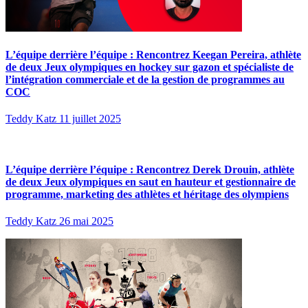
L’équipe derrière l’équipe : Rencontrez Keegan Pereira, athlète
de deux Jeux olympiques en hockey sur gazon et spécialiste de
l’intégration commerciale et de la gestion de programmes au
COC
Teddy Katz
11 juillet 2025
L’équipe derrière l’équipe : Rencontrez Derek Drouin, athlète
de deux Jeux olympiques en saut en hauteur et gestionnaire de
programme, marketing des athlètes et héritage des olympiens
Teddy Katz
26 mai 2025