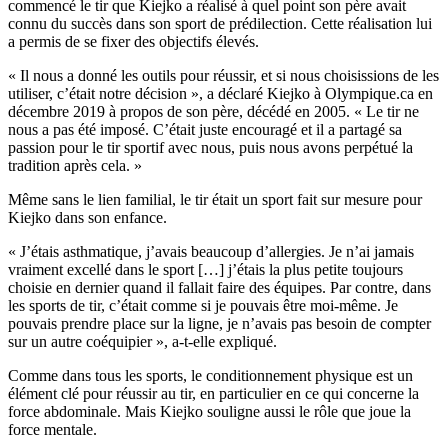
commencé le tir que Kiejko a réalisé à quel point son père avait
connu du succès dans son sport de prédilection. Cette réalisation lui
a permis de se fixer des objectifs élevés.
« Il nous a donné les outils pour réussir, et si nous choisissions de les
utiliser, c’était notre décision », a déclaré Kiejko à Olympique.ca en
décembre 2019 à propos de son père, décédé en 2005. « Le tir ne
nous a pas été imposé. C’était juste encouragé et il a partagé sa
passion pour le tir sportif avec nous, puis nous avons perpétué la
tradition après cela. »
Même sans le lien familial, le tir était un sport fait sur mesure pour
Kiejko dans son enfance.
« J’étais asthmatique, j’avais beaucoup d’allergies. Je n’ai jamais
vraiment excellé dans le sport […] j’étais la plus petite toujours
choisie en dernier quand il fallait faire des équipes. Par contre, dans
les sports de tir, c’était comme si je pouvais être moi-même. Je
pouvais prendre place sur la ligne, je n’avais pas besoin de compter
sur un autre coéquipier », a-t-elle expliqué.
Comme dans tous les sports, le conditionnement physique est un
élément clé pour réussir au tir, en particulier en ce qui concerne la
force abdominale. Mais Kiejko souligne aussi le rôle que joue la
force mentale.