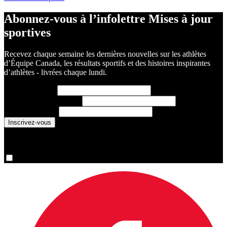
Abonnez-vous à l’infolettre Mises à jour
sportives
Recevez chaque semaine les dernières nouvelles sur les athlètes
d’Équipe Canada, les résultats sportifs et des histoires inspirantes
d’athlètes - livrées chaque lundi.
Prénom
(requis)
Nom de famille
(requis)
Courriel
(requis)
You are now signed up for the newsletter.
Oui, inscrivez-moi s’il vous plaît.