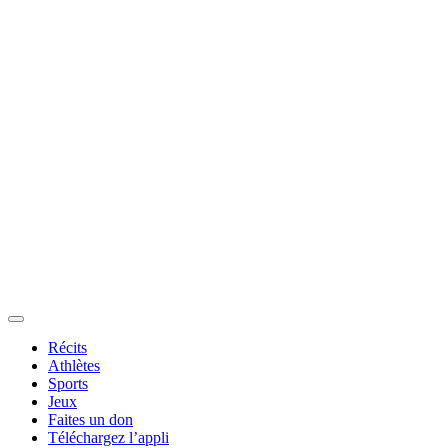
Récits
Athlètes
Sports
Jeux
Faites un don
Téléchargez l’appli