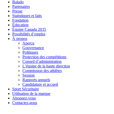
Balado
Partenaires
Presse
Statistiques et faits
Fondation
Éducation
Équipe Canada 2035
Possibilités d’emploi
À propos
Aperçu
Gouvernance
Politiques
Protection des compétitions
Conseil d’administration
L’équipe de la haute direction
Commission des athlètes
Session
Rapports annuels
Candidature et accueil
Sport Sécuritaire
Utilisation de la marque
Abonnez-vous
Contactez-nous