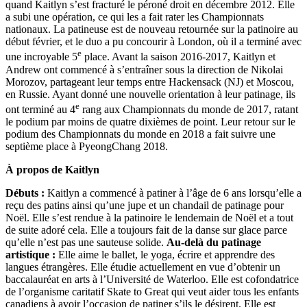
quand Kaitlyn s’est fracturé le péroné droit en décembre 2012. Elle
a subi une opération, ce qui les a fait rater les Championnats
nationaux. La patineuse est de nouveau retournée sur la patinoire au
début février, et le duo a pu concourir à London, où il a terminé avec
e
une incroyable 5
place. Avant la saison 2016-2017, Kaitlyn et
Andrew ont commencé à s’entraîner sous la direction de Nikolai
Morozov, partageant leur temps entre Hackensack (NJ) et Moscou,
en Russie. Ayant donné une nouvelle orientation à leur patinage, ils
e
ont terminé au 4
rang aux Championnats du monde de 2017, ratant
le podium par moins de quatre dixièmes de point. Leur retour sur le
podium des Championnats du monde en 2018 a fait suivre une
septième place à PyeongChang 2018.
À propos de Kaitlyn
Débuts :
Kaitlyn a commencé à patiner à l’âge de 6 ans lorsqu’elle a
reçu des patins ainsi qu’une jupe et un chandail de patinage pour
Noël. Elle s’est rendue à la patinoire le lendemain de Noël et a tout
de suite adoré cela. Elle a toujours fait de la danse sur glace parce
qu’elle n’est pas une sauteuse solide.
Au‑delà du patinage
artistique :
Elle aime le ballet, le yoga, écrire et apprendre des
langues étrangères. Elle étudie actuellement en vue d’obtenir un
baccalauréat en arts à l’Université de Waterloo. Elle est cofondatrice
de l’organisme caritatif Skate to Great qui veut aider tous les enfants
canadiens à avoir l’occasion de patiner s’ils le désirent. Elle est