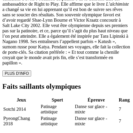
ambassadrice de Right to Play. Elle affirme que le livre
L’alchimiste
a changé sa vie en lui apprenant qu’il est bon de suivre ses rêves
sans se soucier des résultats. Son souvenir olympique favori est
d’avoir regardé Shae-Lynn Bourne et Victor Kraatz concourir à
Salt Lake City 2002. Elle veut être olympienne depuis ses premiers
pas sur la patinoire, et ce, parce qu’il s’agit du plus haut niveau que
l’on peut atteindre. Elle a également été inspirée par Tara Lipinski à
Nagano 1998. Ses entraîneurs l’appellent parfois « Katush »,
surnom russe pour Katya. Pendant ses voyages, elle fait la collection
de porte-clés. Sa citation préférée : « Et tout comme la chenille
croyait que le monde avait pris fin, elle s’est transformée en
papillon ».
PLUS D’INFO
Faits saillants olympiques
Jeux
Sport
Épreuve
Rang
Patinage
Danse sur glace -
Sotchi 2014
7
artistique
mixte
PyeongChang
Patinage
Danse sur glace -
7
2018
artistique
mixte