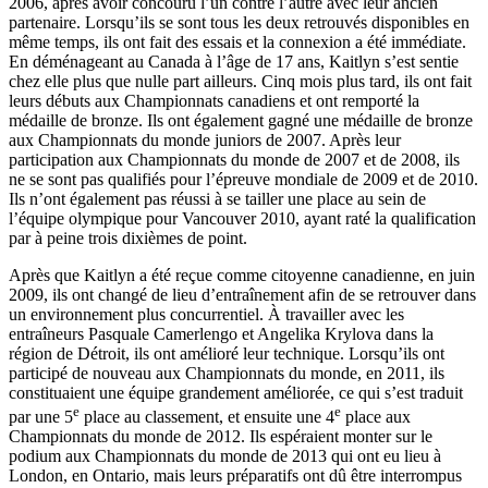
2006, après avoir concouru l’un contre l’autre avec leur ancien
partenaire. Lorsqu’ils se sont tous les deux retrouvés disponibles en
même temps, ils ont fait des essais et la connexion a été immédiate.
En déménageant au Canada à l’âge de 17 ans, Kaitlyn s’est sentie
chez elle plus que nulle part ailleurs. Cinq mois plus tard, ils ont fait
leurs débuts aux Championnats canadiens et ont remporté la
médaille de bronze. Ils ont également gagné une médaille de bronze
aux Championnats du monde juniors de 2007. Après leur
participation aux Championnats du monde de 2007 et de 2008, ils
ne se sont pas qualifiés pour l’épreuve mondiale de 2009 et de 2010.
Ils n’ont également pas réussi à se tailler une place au sein de
l’équipe olympique pour Vancouver 2010, ayant raté la qualification
par à peine trois dixièmes de point.
Après que Kaitlyn a été reçue comme citoyenne canadienne, en juin
2009, ils ont changé de lieu d’entraînement afin de se retrouver dans
un environnement plus concurrentiel. À travailler avec les
entraîneurs Pasquale Camerlengo et Angelika Krylova dans la
région de Détroit, ils ont amélioré leur technique. Lorsqu’ils ont
participé de nouveau aux Championnats du monde, en 2011, ils
constituaient une équipe grandement améliorée, ce qui s’est traduit
e
e
par une 5
place au classement, et ensuite une 4
place aux
Championnats du monde de 2012. Ils espéraient monter sur le
podium aux Championnats du monde de 2013 qui ont eu lieu à
London, en Ontario, mais leurs préparatifs ont dû être interrompus