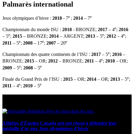
Palmarès international
e
e
Jeux olympiques d’hiver :
2018
- 7
;
2014
– 7
e
Championnats du monde ISU :
2018
- BRONZE;
2017
– 4
;
2016
e
e
e
–
5
;
2015
–
BRONZE;
2014
– ARGENT;
2013
– 5
;
2012
– 4
;
e
e
e
2011
– 5
;
2008
– 17
;
2007
– 20
e
Championnats des quatre continents de l’ISU :
2017
– 5
;
2016
–
e
BRONZE;
2015
– OR;
2012
– BRONZE;
2011
– 4
;
2010
– OR;
e
e
2009
– 5
;
2008
– 5
e
Finale du Grand Prix de l’ISU :
2015
– OR;
2014
– OR;
2013
– 5
;
e
e
2011
– 4
;
2010
– 5
Statistiques et faits marquants
Athlètes d’Équipe Canada qui ont réussi à défendre leur
médaille d’or aux Jeux olympiques d’hiver