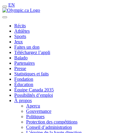
EN
Récits
Athlètes
Sports
Jeux
Faites un don
Téléchargez l’appli
Balado
Partenaires
Presse
Statistiques et faits
Fondation
Éducation
Équipe Canada 2035
Possibilités d’emploi
À propos
Aperçu
Gouvernance
Politiques
Protection des compétitions
Conseil d’administration
L’équipe de la haute direction