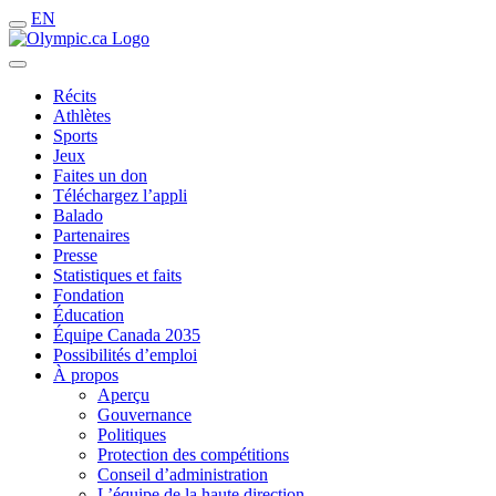
EN
Récits
Athlètes
Sports
Jeux
Faites un don
Téléchargez l’appli
Balado
Partenaires
Presse
Statistiques et faits
Fondation
Éducation
Équipe Canada 2035
Possibilités d’emploi
À propos
Aperçu
Gouvernance
Politiques
Protection des compétitions
Conseil d’administration
L’équipe de la haute direction