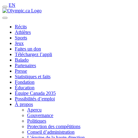
EN
Récits
Athlètes
Sports
Jeux
Faites un don
Téléchargez l’appli
Balado
Partenaires
Presse
Statistiques et faits
Fondation
Éducation
Équipe Canada 2035
Possibilités d’emploi
À propos
Aperçu
Gouvernance
Politiques
Protection des compétitions
Conseil d’administration
L’équipe de la haute direction