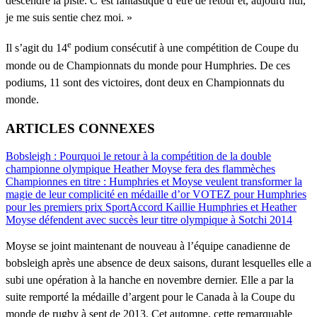
descendre la piste. C’est fantastique d’être de retour et, aujourd’hui,
je me suis sentie chez moi. »
e
Il s’agit du 14
podium consécutif à une compétition de Coupe du
monde ou de Championnats du monde pour Humphries. De ces
podiums, 11 sont des victoires, dont deux en Championnats du
monde.
ARTICLES CONNEXES
Bobsleigh : Pourquoi le retour à la compétition de la double
championne olympique Heather Moyse fera des flammèches
Championnes en titre : Humphries et Moyse veulent transformer la
magie de leur complicité en médaille d’or
VOTEZ pour Humphries
pour les premiers prix SportAccord
Kaillie Humphries et Heather
Moyse défendent avec succès leur titre olympique à Sotchi 2014
Moyse se joint maintenant de nouveau à l’équipe canadienne de
bobsleigh après une absence de deux saisons, durant lesquelles elle a
subi une opération à la hanche en novembre dernier. Elle a par la
suite remporté la médaille d’argent pour le Canada à la Coupe du
monde de rugby à sept de 2013. Cet automne, cette remarquable