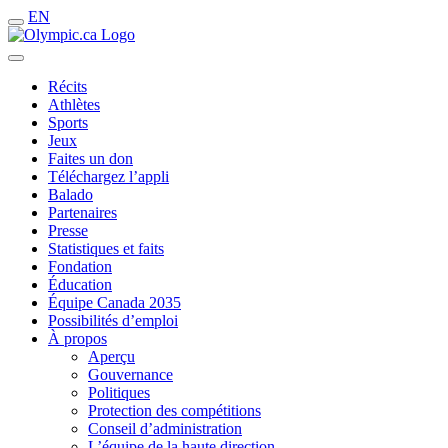
EN
Récits
Athlètes
Sports
Jeux
Faites un don
Téléchargez l’appli
Balado
Partenaires
Presse
Statistiques et faits
Fondation
Éducation
Équipe Canada 2035
Possibilités d’emploi
À propos
Aperçu
Gouvernance
Politiques
Protection des compétitions
Conseil d’administration
L’équipe de la haute direction