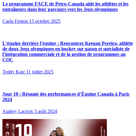
Le programme FACE de Petro-Canada aide les athlètes et les
entraîneurs dans leur parcours vers les Jeux olympiques
Caela Fenton
15 octobre 2025
L’équipe derrière l’équipe : Rencontrez Keegan Pereira, athlète
de deux Jeux olympiques en hockey sur gazon et spécialiste de
l’intégration commerciale et de la gestion de programmes au
COC
Teddy Katz
11 juillet 2025
Jour 10 : Résumé des performances d’Équipe Canada à Paris
2024
Audrey Lacroix
5 août 2024