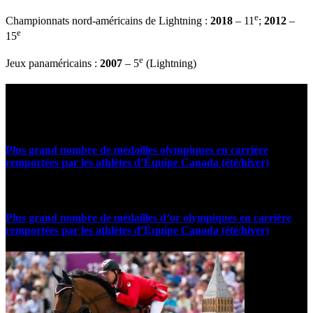
e
Championnats nord-américains de Lightning :
2018
– 11
;
2012
–
e
15
e
Jeux panaméricains :
2007
– 5
(Lightning)
Statistiques et faits marquants
Plus grand nombre de médailles olympiques en carrière
remportées par les athlètes d’Équipe Canada (été/hiver)
Plus grand nombre de médailles d’or olympiques en carrière
remportées par les athlètes d’Équipe Canada (été/hiver)