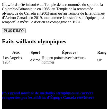
Crawford a été intronisé au Temple de la renommée du sport de la
Colombie-Britannique en 1985, au Temple de la renommée
olympique du Canada en 2003 ainsi qu’au Temple de la renommée
d’Aviron Canada en 2019, tout comme le reste de son équipe qui a
remporté la médaille d’or en sa compagnie en 1984.
PLUS D’INFO
Faits saillants olympiques
Jeux
Sport
Épreuve
Rang
Los Angeles
Huit en pointe avec barreur -
Aviron
Or
1984
hommes
Statistiques et faits marquants
Plus grand nombre de médailles olympiques en carrière
remportées par les athlètes d’Équipe Canada (été/hiver)