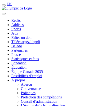
EN
Récits
Athlètes
Sports
Jeux
Faites un don
Téléchargez l’appli
Balado
Partenaires
Presse
Statistiques et faits
Fondation
Éducation
Équipe Canada 2035
Possibilités d’emploi
À propos
Aperçu
Gouvernance
Politiques
Protection des compétitions
Conseil d’administration
L’équipe de la haute direction