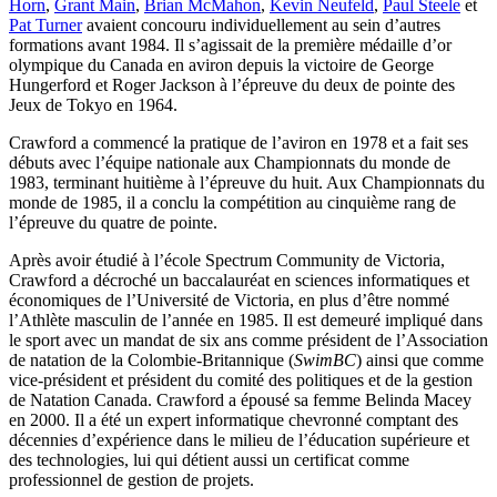
Horn
,
Grant Main
,
Brian McMahon
,
Kevin Neufeld
,
Paul Steele
et
Pat Turner
avaient concouru individuellement au sein d’autres
formations avant 1984. Il s’agissait de la première médaille d’or
olympique du Canada en aviron depuis la victoire de George
Hungerford et Roger Jackson à l’épreuve du deux de pointe des
Jeux de Tokyo en 1964.
Crawford a commencé la pratique de l’aviron en 1978 et a fait ses
débuts avec l’équipe nationale aux Championnats du monde de
1983, terminant huitième à l’épreuve du huit. Aux Championnats du
monde de 1985, il a conclu la compétition au cinquième rang de
l’épreuve du quatre de pointe.
Après avoir étudié à l’école Spectrum Community de Victoria,
Crawford a décroché un baccalauréat en sciences informatiques et
économiques de l’Université de Victoria, en plus d’être nommé
l’Athlète masculin de l’année en 1985. Il est demeuré impliqué dans
le sport avec un mandat de six ans comme président de l’Association
de natation de la Colombie-Britannique (
SwimBC
) ainsi que comme
vice-président et président du comité des politiques et de la gestion
de Natation Canada. Crawford a épousé sa femme Belinda Macey
en 2000. Il a été un expert informatique chevronné comptant des
décennies d’expérience dans le milieu de l’éducation supérieure et
des technologies, lui qui détient aussi un certificat comme
professionnel de gestion de projets.