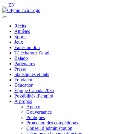
EN
Récits
Athlètes
Sports
Jeux
Faites un don
Téléchargez l’appli
Balado
Partenaires
Presse
Statistiques et faits
Fondation
Éducation
Équipe Canada 2035
Possibilités d’emploi
À propos
Aperçu
Gouvernance
Politiques
Protection des compétitions
Conseil d’administration
L’équipe de la haute direction