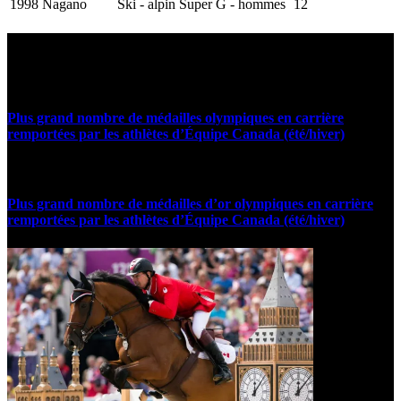
1998 Nagano
Ski - alpin
Super G - hommes
12
Statistiques et faits marquants
Plus grand nombre de médailles olympiques en carrière
remportées par les athlètes d’Équipe Canada (été/hiver)
Plus grand nombre de médailles d’or olympiques en carrière
remportées par les athlètes d’Équipe Canada (été/hiver)