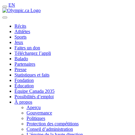
EN
Récits
Athlètes
Sports
Jeux
Faites un don
Téléchargez l’appli
Balado
Partenaires
Presse
Statistiques et faits
Fondation
Éducation
Équipe Canada 2035
Possibilités d’emploi
À propos
Aperçu
Gouvernance
Politiques
Protection des compétitions
Conseil d’administration
L’équipe de la haute direction