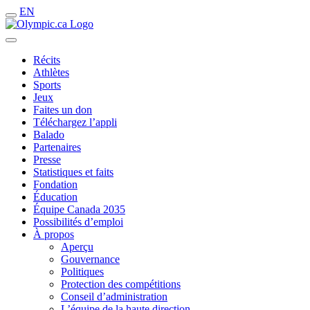
EN
Récits
Athlètes
Sports
Jeux
Faites un don
Téléchargez l’appli
Balado
Partenaires
Presse
Statistiques et faits
Fondation
Éducation
Équipe Canada 2035
Possibilités d’emploi
À propos
Aperçu
Gouvernance
Politiques
Protection des compétitions
Conseil d’administration
L’équipe de la haute direction