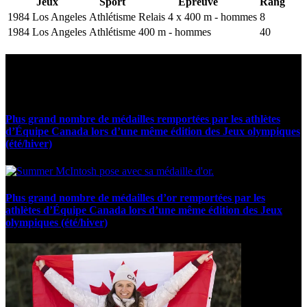
Jeux
Sport
Épreuve
Rang
1984 Los Angeles
Athlétisme
Relais 4 x 400 m - hommes
8
1984 Los Angeles
Athlétisme
400 m - hommes
40
Statistiques et faits marquants
Plus grand nombre de médailles remportées par les athlètes
d’Équipe Canada lors d’une même édition des Jeux olympiques
(été/hiver)
Plus grand nombre de médailles d’or remportées par les
athlètes d’Équipe Canada lors d’une même édition des Jeux
olympiques (été/hiver)