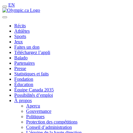
EN
Récits
Athlètes
Sports
Jeux
Faites un don
Téléchargez l’appli
Balado
Partenaires
Presse
Statistiques et faits
Fondation
Éducation
Équipe Canada 2035
Possibilités d’emploi
À propos
Aperçu
Gouvernance
Politiques
Protection des compétitions
Conseil d’administration
L’équipe de la haute direction