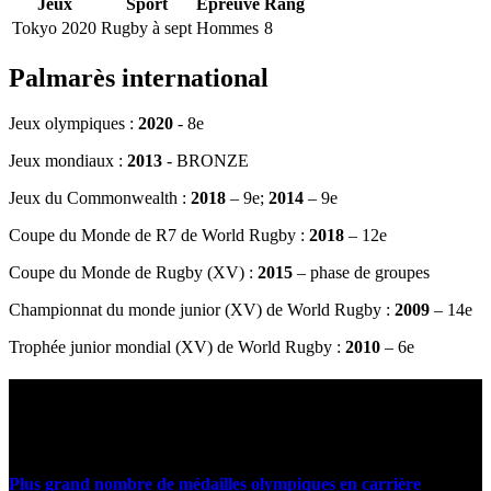
Jeux
Sport
Épreuve
Rang
Tokyo 2020
Rugby à sept
Hommes
8
Palmarès international
Jeux olympiques :
2020
- 8e
Jeux mondiaux :
2013
- BRONZE
Jeux du Commonwealth :
2018
– 9e;
2014
– 9e
Coupe du Monde de R7 de World Rugby :
2018
– 12e
Coupe du Monde de Rugby (XV) :
2015
– phase de groupes
Championnat du monde junior (XV) de World Rugby :
2009
– 14e
Trophée junior mondial (XV) de World Rugby :
2010
– 6e
Statistiques et faits marquants
Plus grand nombre de médailles olympiques en carrière