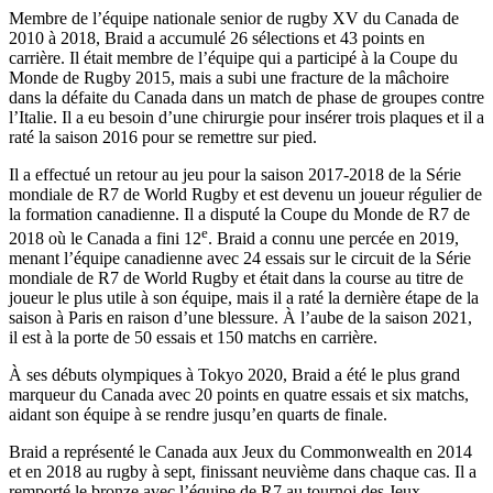
Membre de l’équipe nationale senior de rugby XV du Canada de
2010 à 2018, Braid a accumulé 26 sélections et 43 points en
carrière. Il était membre de l’équipe qui a participé à la Coupe du
Monde de Rugby 2015, mais a subi une fracture de la mâchoire
dans la défaite du Canada dans un match de phase de groupes contre
l’Italie. Il a eu besoin d’une chirurgie pour insérer trois plaques et il a
raté la saison 2016 pour se remettre sur pied.
Il a effectué un retour au jeu pour la saison 2017-2018 de la Série
mondiale de R7 de World Rugby et est devenu un joueur régulier de
la formation canadienne. Il a disputé la Coupe du Monde de R7 de
e
2018 où le Canada a fini 12
. Braid a connu une percée en 2019,
menant l’équipe canadienne avec 24 essais sur le circuit de la Série
mondiale de R7 de World Rugby et était dans la course au titre de
joueur le plus utile à son équipe, mais il a raté la dernière étape de la
saison à Paris en raison d’une blessure. À l’aube de la saison 2021,
il est à la porte de 50 essais et 150 matchs en carrière.
À ses débuts olympiques à Tokyo 2020, Braid a été le plus grand
marqueur du Canada avec 20 points en quatre essais et six matchs,
aidant son équipe à se rendre jusqu’en quarts de finale.
Braid a représenté le Canada aux Jeux du Commonwealth en 2014
et en 2018 au rugby à sept, finissant neuvième dans chaque cas. Il a
remporté le bronze avec l’équipe de R7 au tournoi des Jeux