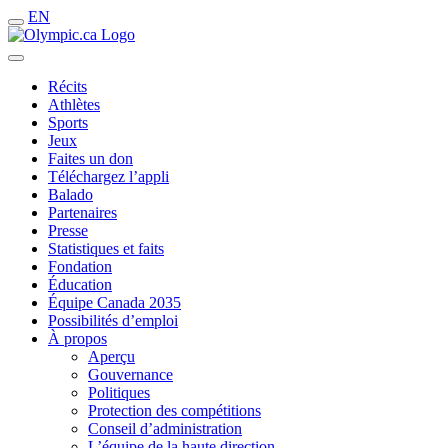
EN
Récits
Athlètes
Sports
Jeux
Faites un don
Téléchargez l’appli
Balado
Partenaires
Presse
Statistiques et faits
Fondation
Éducation
Équipe Canada 2035
Possibilités d’emploi
À propos
Aperçu
Gouvernance
Politiques
Protection des compétitions
Conseil d’administration
L’équipe de la haute direction