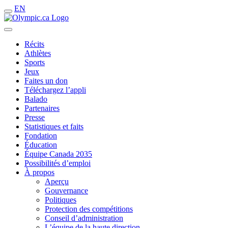
EN
Récits
Athlètes
Sports
Jeux
Faites un don
Téléchargez l’appli
Balado
Partenaires
Presse
Statistiques et faits
Fondation
Éducation
Équipe Canada 2035
Possibilités d’emploi
À propos
Aperçu
Gouvernance
Politiques
Protection des compétitions
Conseil d’administration
L’équipe de la haute direction