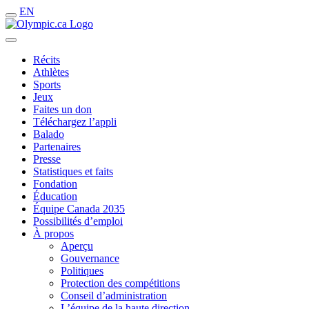
EN
Récits
Athlètes
Sports
Jeux
Faites un don
Téléchargez l’appli
Balado
Partenaires
Presse
Statistiques et faits
Fondation
Éducation
Équipe Canada 2035
Possibilités d’emploi
À propos
Aperçu
Gouvernance
Politiques
Protection des compétitions
Conseil d’administration
L’équipe de la haute direction