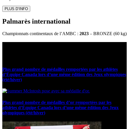
PLUS D’INFO
Palmarès international
Championnats continentaux de l’AMBC :
2023
– BRONZE (60 kg)
Statistiques et faits marquants
Plus grand nombre de médailles remportées par les athlètes
d’Équipe Canada lors d’une même édition des Jeux olympiques
(été/hiver)
Plus grand nombre de médailles d’or remportées par les
athlètes d’Équipe Canada lors d’une même édition des Jeux
olympiques (été/hiver)