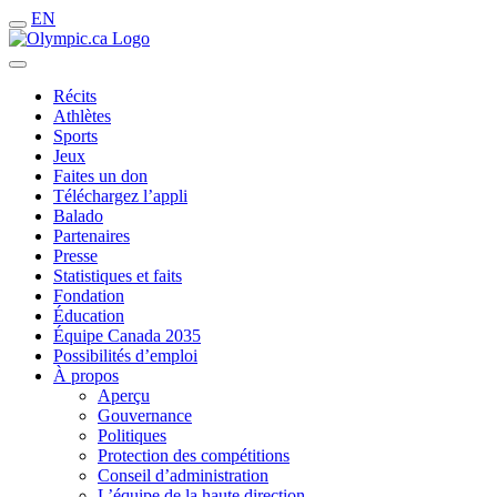
EN
Récits
Athlètes
Sports
Jeux
Faites un don
Téléchargez l’appli
Balado
Partenaires
Presse
Statistiques et faits
Fondation
Éducation
Équipe Canada 2035
Possibilités d’emploi
À propos
Aperçu
Gouvernance
Politiques
Protection des compétitions
Conseil d’administration
L’équipe de la haute direction