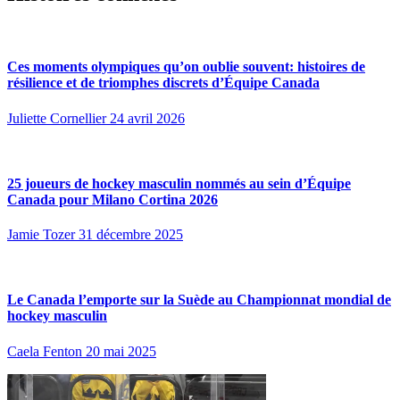
Ces moments olympiques qu’on oublie souvent: histoires de
résilience et de triomphes discrets d’Équipe Canada
Juliette Cornellier
24 avril 2026
25 joueurs de hockey masculin nommés au sein d’Équipe
Canada pour Milano Cortina 2026
Jamie Tozer
31 décembre 2025
Le Canada l’emporte sur la Suède au Championnat mondial de
hockey masculin
Caela Fenton
20 mai 2025