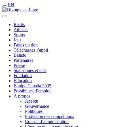
EN
Récits
Athlètes
Sports
Jeux
Faites un don
Téléchargez l’appli
Balado
Partenaires
Presse
Statistiques et faits
Fondation
Éducation
Équipe Canada 2035
Possibilités d’emploi
À propos
Aperçu
Gouvernance
Politiques
Protection des compétitions
Conseil d’administration
L’équipe de la haute direction