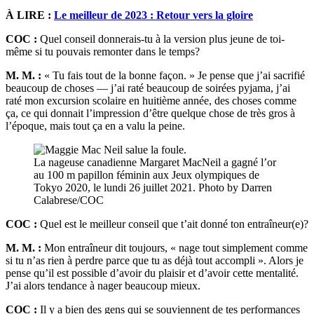
À LIRE :
Le meilleur de 2023 : Retour vers la gloire
COC :
Quel conseil donnerais-tu à la version plus jeune de toi-
même si tu pouvais remonter dans le temps?
M. M. :
« Tu fais tout de la bonne façon. » Je pense que j’ai sacrifié
beaucoup de choses — j’ai raté beaucoup de soirées pyjama, j’ai
raté mon excursion scolaire en huitième année, des choses comme
ça, ce qui donnait l’impression d’être quelque chose de très gros à
l’époque, mais tout ça en a valu la peine.
La nageuse canadienne Margaret MacNeil a gagné l’or
au 100 m papillon féminin aux Jeux olympiques de
Tokyo 2020, le lundi 26 juillet 2021. Photo by Darren
Calabrese/COC
COC :
Quel est le meilleur conseil que t’ait donné ton entraîneur(e)?
M. M. :
Mon entraîneur dit toujours, « nage tout simplement comme
si tu n’as rien à perdre parce que tu as déjà tout accompli ». Alors je
pense qu’il est possible d’avoir du plaisir et d’avoir cette mentalité.
J’ai alors tendance à nager beaucoup mieux.
COC :
Il y a bien des gens qui se souviennent de tes performances