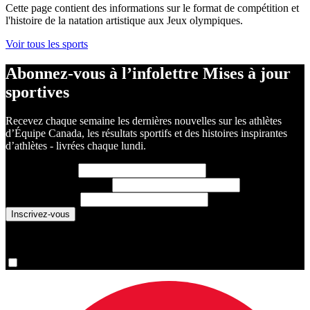
Cette page contient des informations sur le format de compétition et
l'histoire de la natation artistique aux Jeux olympiques.
Voir tous les sports
Abonnez-vous à l’infolettre Mises à jour
sportives
Recevez chaque semaine les dernières nouvelles sur les athlètes
d’Équipe Canada, les résultats sportifs et des histoires inspirantes
d’athlètes - livrées chaque lundi.
Prénom
(requis)
Nom de famille
(requis)
Courriel
(requis)
You are now signed up for the newsletter.
Oui, inscrivez-moi s’il vous plaît.