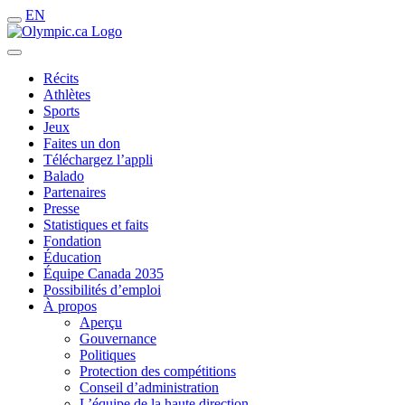
EN
Récits
Athlètes
Sports
Jeux
Faites un don
Téléchargez l’appli
Balado
Partenaires
Presse
Statistiques et faits
Fondation
Éducation
Équipe Canada 2035
Possibilités d’emploi
À propos
Aperçu
Gouvernance
Politiques
Protection des compétitions
Conseil d’administration
L’équipe de la haute direction