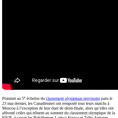
e
Pointant au 5
échelon du
classement olympique provisoire
paru le
23 mai dernier, les Canadiennes ont remporté tous leurs matchs à
Moscou à l’exception de leur duel de demi-finale, alors qu’elles ont
affronté celles qui trônent au sommet du classement olympique de la
FIVB, à savoir les Brésiliennes Larissa Franca et Talita Antunes.