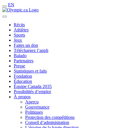
EN
Récits
Athlètes
Sports
Jeux
Faites un don
Téléchargez l’appli
Balado
Partenaires
Presse
Statistiques et faits
Fondation
Éducation
Équipe Canada 2035
Possibilités d’emploi
À propos
Aperçu
Gouvernance
Politiques
Protection des compétitions
Conseil d’administration
L’équipe de la haute direction