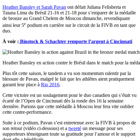
Heather Bansley et Sarah Pavan
ont défait Juliana Felisberta et
Taiana Lima du Brésil 21-16 et 21-18 pour s’emparer de la médaille
de bronze au Grand Chelem de Moscou dimanche, revendiquant
e
ainsi leur 5
podium en carrière sur le circuit de la FIVB en tant que
duo.
À voir :
Binstock & Schachter remporte l’argent à Cincinnati
Heather Bansley en action contre le Brésil dans le match pour la m
Plus tôt cette saison, le tandem a vu son momentum ralentir par la
blessure de Pavan, malgré le fait que les athlètes aient pratiquement
garanti leur place à
Rio 2016
.
Cette victoire est un soulagement pour le duo canadien qui s’était vu
écarté de l’Open de Cincinnati dès la ronde des 16 la semaine
dernière. Parions que cette médaille à Moscou leur fera vite oublier
cette contre-performance.
Suite à ce podium, Pavan s’est entretenue avec la FIVB à propos de
son retour (vidéo ci-dessous) et a
tweeté
un message pour ses
supporteurs témoignant toute sa gratitude pour l’amour et le support
dont elle a bénéficiés.