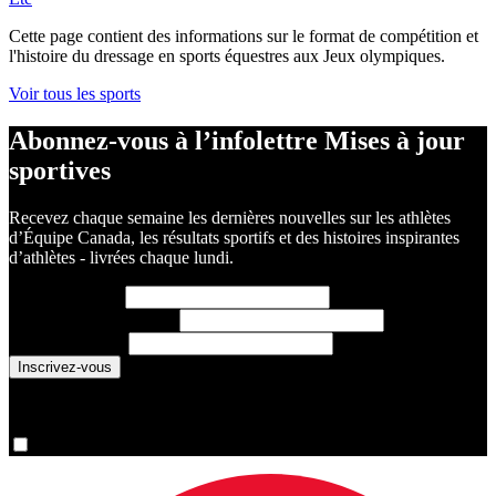
Cette page contient des informations sur le format de compétition et
l'histoire du dressage en sports équestres aux Jeux olympiques.
Voir tous les sports
Abonnez-vous à l’infolettre Mises à jour
sportives
Recevez chaque semaine les dernières nouvelles sur les athlètes
d’Équipe Canada, les résultats sportifs et des histoires inspirantes
d’athlètes - livrées chaque lundi.
Prénom
(requis)
Nom de famille
(requis)
Courriel
(requis)
You are now signed up for the newsletter.
Oui, inscrivez-moi s’il vous plaît.