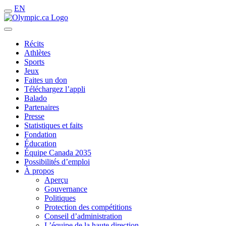
EN
Récits
Athlètes
Sports
Jeux
Faites un don
Téléchargez l’appli
Balado
Partenaires
Presse
Statistiques et faits
Fondation
Éducation
Équipe Canada 2035
Possibilités d’emploi
À propos
Aperçu
Gouvernance
Politiques
Protection des compétitions
Conseil d’administration
L’équipe de la haute direction