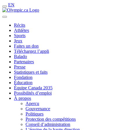
EN
Récits
Athlètes
Sports
Jeux
Faites un don
Téléchargez l’appli
Balado
Partenaires
Presse
Statistiques et faits
Fondation
Éducation
Équipe Canada 2035
Possibilités d’emploi
À propos
Aperçu
Gouvernance
Politiques
Protection des compétitions
Conseil d’administration
L’équipe de la haute direction