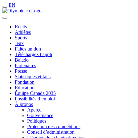
EN
Récits
Athlètes
Sports
Jeux
Faites un don
Téléchargez l’appli
Balado
Partenaires
Presse
Statistiques et faits
Fondation
Éducation
Équipe Canada 2035
Possibilités d’emploi
À propos
Aperçu
Gouvernance
Politiques
Protection des compétitions
Conseil d’administration
L’équipe de la haute direction