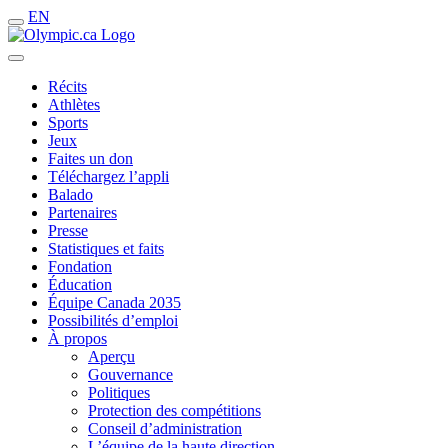
EN
Récits
Athlètes
Sports
Jeux
Faites un don
Téléchargez l’appli
Balado
Partenaires
Presse
Statistiques et faits
Fondation
Éducation
Équipe Canada 2035
Possibilités d’emploi
À propos
Aperçu
Gouvernance
Politiques
Protection des compétitions
Conseil d’administration
L’équipe de la haute direction