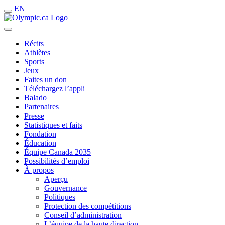
EN
Récits
Athlètes
Sports
Jeux
Faites un don
Téléchargez l’appli
Balado
Partenaires
Presse
Statistiques et faits
Fondation
Éducation
Équipe Canada 2035
Possibilités d’emploi
À propos
Aperçu
Gouvernance
Politiques
Protection des compétitions
Conseil d’administration
L’équipe de la haute direction