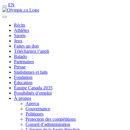
EN
Récits
Athlètes
Sports
Jeux
Faites un don
Téléchargez l’appli
Balado
Partenaires
Presse
Statistiques et faits
Fondation
Éducation
Équipe Canada 2035
Possibilités d’emploi
À propos
Aperçu
Gouvernance
Politiques
Protection des compétitions
Conseil d’administration
L’équipe de la haute direction