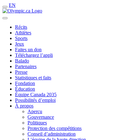
EN
Récits
Athlètes
Sports
Jeux
Faites un don
Téléchargez l’appli
Balado
Partenaires
Presse
Statistiques et faits
Fondation
Éducation
Équipe Canada 2035
Possibilités d’emploi
À propos
Aperçu
Gouvernance
Politiques
Protection des compétitions
Conseil d’administration
L’équipe de la haute direction