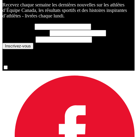
Recevez chaque semaine les dernières nouvelles sur les athlètes
d’Équipe Canada, les résultats sportifs et des histoires inspirantes
d’athlètes - livrées chaque lundi.
Prénom
(requis)
Nom de famille
(requis)
Courriel
(requis)
You are now signed up for the newsletter.
Oui, inscrivez-moi s’il vous plaît.