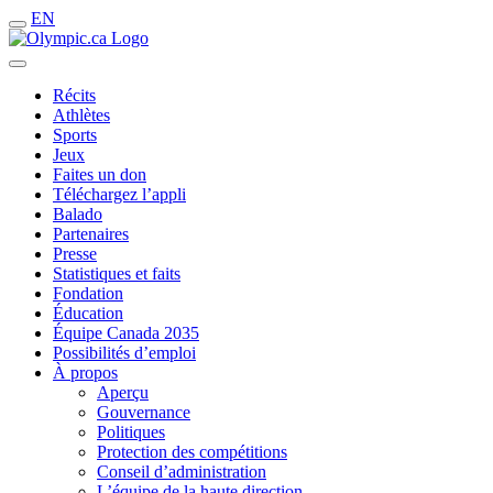
EN
Récits
Athlètes
Sports
Jeux
Faites un don
Téléchargez l’appli
Balado
Partenaires
Presse
Statistiques et faits
Fondation
Éducation
Équipe Canada 2035
Possibilités d’emploi
À propos
Aperçu
Gouvernance
Politiques
Protection des compétitions
Conseil d’administration
L’équipe de la haute direction