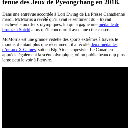
tenue des Jeux de Pyeongchang en 2018.
Dans une entrevue accordée à Lori Ewing de La Presse Canadienne
mardi, McMorris a révélé qu’il avait le sentiment du « travail
inachevé » aux Jeux olympiques, lui qui a gagné une
médaille de
bronze à Sotchi
alors qu’il concourrait avec une côte cassée.
McMorris est une grande vedette des sports extrêmes à travers le
monde, d’autant plus que récemment, il a récolté
deux médailles
d’or aux X Games
, soit en Big Air et slopestyle. Le Canadien
apprécie également la scène olympique, où un public beaucoup plus
large peut le voir à l’œuvre.