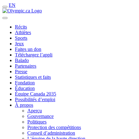
EN
Récits
Athlètes
Sports
Jeux
Faites un don
Téléchargez l’appli
Balado
Partenaires
Presse
Statistiques et faits
Fondation
Éducation
Équipe Canada 2035
Possibilités d’emploi
À propos
Aperçu
Gouvernance
Politiques
Protection des compétitions
Conseil d’administration
L’équipe de la haute direction