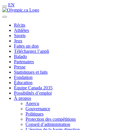
EN
Récits
Athlètes
Sports
Jeux
Faites un don
Téléchargez l’appli
Balado
Partenaires
Presse
Statistiques et faits
Fondation
Éducation
Équipe Canada 2035
Possibilités d’emploi
À propos
Aperçu
Gouvernance
Politiques
Protection des compétitions
Conseil d’administration
L’équipe de la haute direction