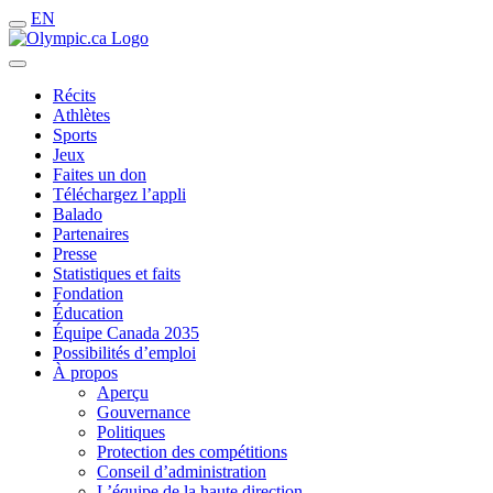
EN
Récits
Athlètes
Sports
Jeux
Faites un don
Téléchargez l’appli
Balado
Partenaires
Presse
Statistiques et faits
Fondation
Éducation
Équipe Canada 2035
Possibilités d’emploi
À propos
Aperçu
Gouvernance
Politiques
Protection des compétitions
Conseil d’administration
L’équipe de la haute direction