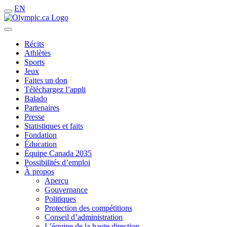
EN
Récits
Athlètes
Sports
Jeux
Faites un don
Téléchargez l’appli
Balado
Partenaires
Presse
Statistiques et faits
Fondation
Éducation
Équipe Canada 2035
Possibilités d’emploi
À propos
Aperçu
Gouvernance
Politiques
Protection des compétitions
Conseil d’administration
L’équipe de la haute direction