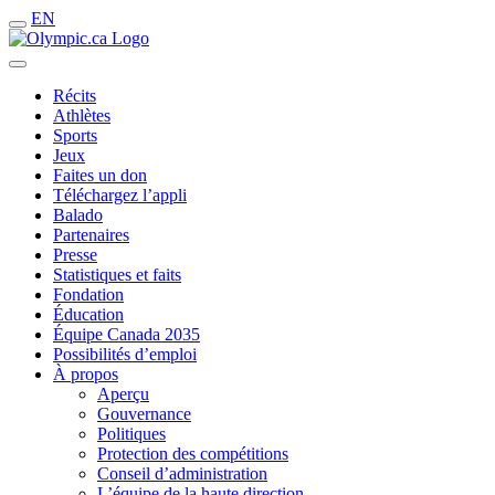
EN
Récits
Athlètes
Sports
Jeux
Faites un don
Téléchargez l’appli
Balado
Partenaires
Presse
Statistiques et faits
Fondation
Éducation
Équipe Canada 2035
Possibilités d’emploi
À propos
Aperçu
Gouvernance
Politiques
Protection des compétitions
Conseil d’administration
L’équipe de la haute direction