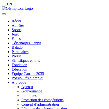
EN
Récits
Athlètes
Sports
Jeux
Faites un don
Téléchargez l’appli
Balado
Partenaires
Presse
Statistiques et faits
Fondation
Éducation
Équipe Canada 2035
Possibilités d’emploi
À propos
Aperçu
Gouvernance
Politiques
Protection des compétitions
Conseil d’administration
L’équipe de la haute direction