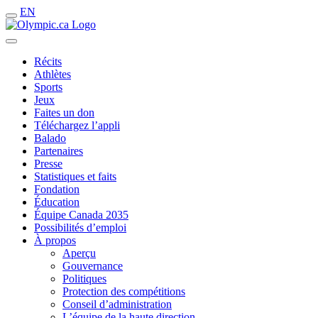
EN
Récits
Athlètes
Sports
Jeux
Faites un don
Téléchargez l’appli
Balado
Partenaires
Presse
Statistiques et faits
Fondation
Éducation
Équipe Canada 2035
Possibilités d’emploi
À propos
Aperçu
Gouvernance
Politiques
Protection des compétitions
Conseil d’administration
L’équipe de la haute direction