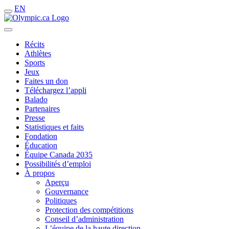
EN
Récits
Athlètes
Sports
Jeux
Faites un don
Téléchargez l’appli
Balado
Partenaires
Presse
Statistiques et faits
Fondation
Éducation
Équipe Canada 2035
Possibilités d’emploi
À propos
Aperçu
Gouvernance
Politiques
Protection des compétitions
Conseil d’administration
L’équipe de la haute direction