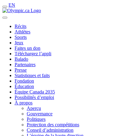
EN
Récits
Athlètes
Sports
Jeux
Faites un don
Téléchargez l’appli
Balado
Partenaires
Presse
Statistiques et faits
Fondation
Éducation
Équipe Canada 2035
Possibilités d’emploi
À propos
Aperçu
Gouvernance
Politiques
Protection des compétitions
Conseil d’administration
L’équipe de la haute direction