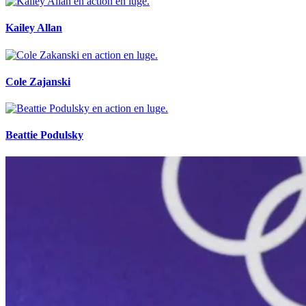
Kailey Allan
Cole Zajanski
Beattie Podulsky